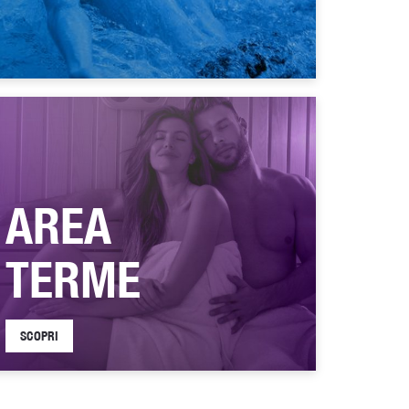
AREA
TERME
SCOPRI