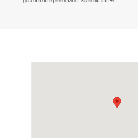
gestione delle prenotazioni. Scaricala ora! 📲
...