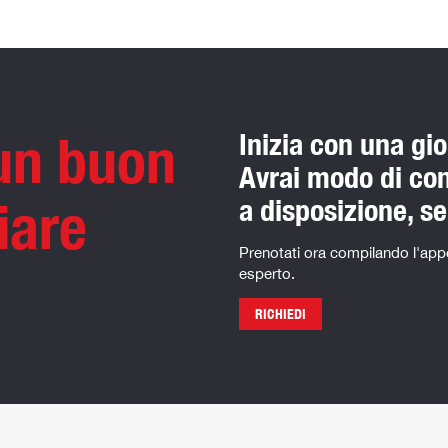
 un buon
Inizia con una gi
Avrai modo di cono
iare
a disposizione, s
Prenotati ora compilando l'appo
esperto.
RICHIEDI